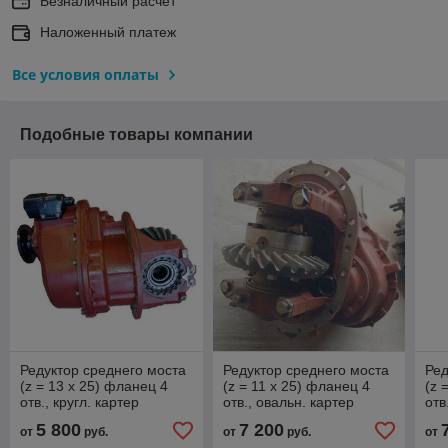
Безналичный расчет
Наложенный платеж
Все условия оплаты
Подобные товары компании
Редуктор среднего моста
Редуктор среднего моста
Ред
(z = 13 x 25) фланец 4
(z = 11 x 25) фланец 4
(z 
отв., кругл. картер
отв., овальн. картер
отв
5 800
7 200
от
руб.
от
руб.
от