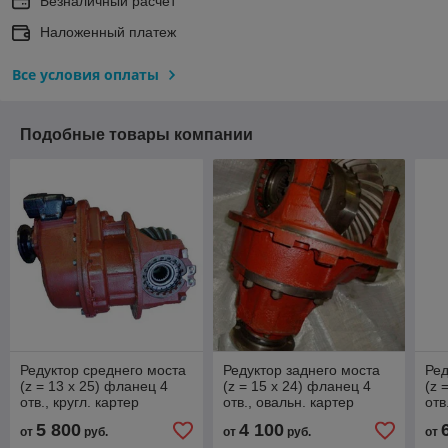
Безналичный расчет
Наложенный платеж
Все условия оплаты
Подобные товары компании
Редуктор среднего моста
Редуктор заднего моста
Ред
(z = 13 x 25) фланец 4
(z = 15 x 24) фланец 4
(z 
отв., кругл. картер
отв., овальн. картер
отв
5 800
4 100
от
руб.
от
руб.
от